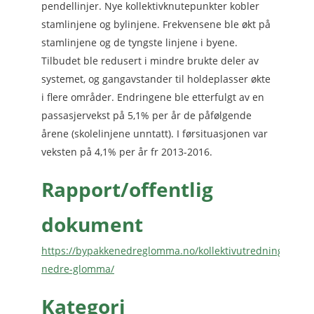
pendellinjer. Nye kollektivknutepunkter kobler
stamlinjene og bylinjene. Frekvensene ble økt på
stamlinjene og de tyngste linjene i byene.
Tilbudet ble redusert i mindre brukte deler av
systemet, og gangavstander til holdeplasser økte
i flere områder. Endringene ble etterfulgt av en
passasjervekst på 5,1% per år de påfølgende
årene (skolelinjene unntatt). I førsituasjonen var
veksten på 4,1% per år fr 2013-2016.
Rapport/offentlig
dokument
https://bypakkenedreglomma.no/kollektivutredning-
nedre-glomma/
Kategori