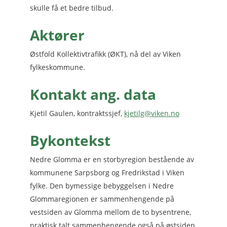
skulle få et bedre tilbud.
Aktører
Østfold Kollektivtrafikk (ØKT), nå del av Viken
fylkeskommune.
Kontakt ang. data
Kjetil Gaulen, kontraktssjef,
kjetilg@viken.no
Bykontekst
Nedre Glomma er en storbyregion bestående av
kommunene Sarpsborg og Fredrikstad i Viken
fylke. Den bymessige bebyggelsen i Nedre
Glommaregionen er sammenhengende på
vestsiden av Glomma mellom de to bysentrene,
praktisk talt sammenhengende også på østsiden.