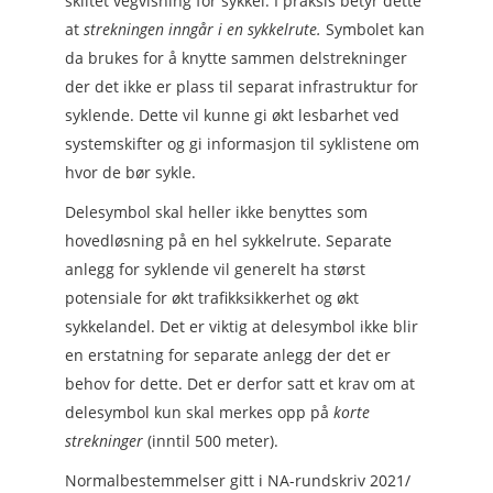
skiltet vegvisning for sykkel. I praksis betyr dette
at
strekningen inngår i en sykkelrute.
Symbolet kan
da brukes for å knytte sammen delstrekninger
der det ikke er plass til separat infrastruktur for
syklende. Dette vil kunne gi økt lesbarhet ved
systemskifter og gi informasjon til syklistene om
hvor de bør sykle.
Delesymbol skal heller ikke benyttes som
hovedløsning på en hel sykkelrute. Separate
anlegg for syklende vil generelt ha størst
potensiale for økt trafikksikkerhet og økt
sykkelandel. Det er viktig at delesymbol ikke blir
en erstatning for separate anlegg der det er
behov for dette. Det er derfor satt et krav om at
delesymbol kun skal merkes opp på
korte
strekninger
(inntil 500 meter).
Normalbestemmelser gitt i NA-rundskriv 2021/