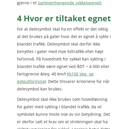
gjerne i et
Sammenhengende sykkelvegnett
.
4 Hvor er tiltaket egnet
For at delesymbol skal ha en effekt er det viktig
at det brukes på gater hvor det er egnet å sykle i
blandet trafikk. Delesymbol skal derfor ikke
benyttes i gater med mye biltrafikk eller høyt
fartsnivå. På hovednett for sykkel kan sykling i
blandet trafikk være egnet ved ÅDT < 4 000 eller
fartsgrense &leq; 40 km/t (
N100 Veg- og
gateutforming
). Dette tilsvarer kriteriene for når
delesymbol kan brukes.
Delesymbol skal ikke brukes som hovedløsning
for gater med sykling i blandet trafikk, da vil
symbolet kunne miste noe av sin betydning. Det
er derfor satt et krav om at strekningen skal ha