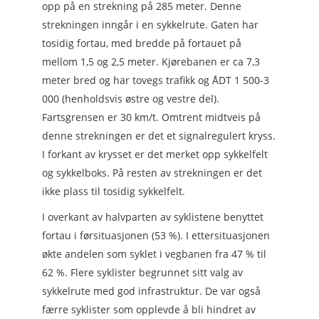
opp på en strekning på 285 meter. Denne
strekningen inngår i en sykkelrute. Gaten har
tosidig fortau, med bredde på fortauet på
mellom 1,5 og 2,5 meter. Kjørebanen er ca 7,3
meter bred og har tovegs trafikk og ÅDT 1 500-3
000 (henholdsvis østre og vestre del).
Fartsgrensen er 30 km/t. Omtrent midtveis på
denne strekningen er det et signalregulert kryss.
I forkant av krysset er det merket opp sykkelfelt
og sykkelboks. På resten av strekningen er det
ikke plass til tosidig sykkelfelt.
I overkant av halvparten av syklistene benyttet
fortau i førsituasjonen (53 %). I ettersituasjonen
økte andelen som syklet i vegbanen fra 47 % til
62 %. Flere syklister begrunnet sitt valg av
sykkelrute med god infrastruktur. De var også
færre syklister som opplevde å bli hindret av