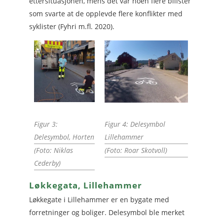
ettersituasjonen, mens det var noen flere bilister
som svarte at de opplevde flere konflikter med
syklister (Fyhri m.fl. 2020).
Figur 3:
Figur 4: Delesymbol
Delesymbol, Horten
Lillehammer
(Foto: Niklas
(Foto: Roar Skotvoll)
Cederby)
Løkkegata, Lillehammer
Løkkegate i Lillehammer er en bygate med
forretninger og boliger. Delesymbol ble merket