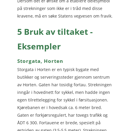
Dersom det er ønske om å etablere delesymbol
på strekninger som ikke er i tråd med disse
kravene, må en søke Statens vegvesen om fravik.
5 Bruk av tiltaket -
Eksempler
Storgata, Horten
Storgata i Horten er en typisk bygate med
butikker og serveringssteder gjennom sentrum
av Horten. Gaten har tosidig fortau. Strekningen
inngår i hovednett for sykkel, men hadde ingen
egen tilrettelegging for sykkel i førsituasjonen.
Kjørebanen er i hovedsak ca. 6 meter bred.
Gaten er forkjørsregulert, har tovegs trafikk og
ÅDT 6 300. Fortauene er brede, spesielt på
østsiden av gaten (3,5-5,5 meter). Strekningen