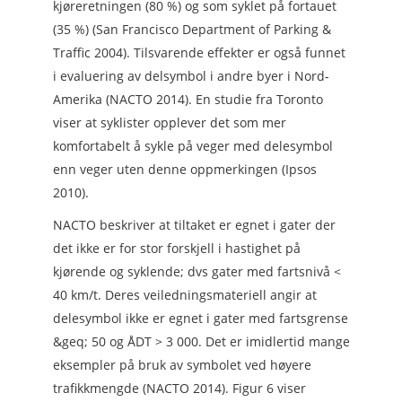
kjøreretningen (80 %) og som syklet på fortauet
(35 %) (San Francisco Department of Parking &
Traffic 2004). Tilsvarende effekter er også funnet
i evaluering av delsymbol i andre byer i Nord-
Amerika (NACTO 2014). En studie fra Toronto
viser at syklister opplever det som mer
komfortabelt å sykle på veger med delesymbol
enn veger uten denne oppmerkingen (Ipsos
2010).
NACTO beskriver at tiltaket er egnet i gater der
det ikke er for stor forskjell i hastighet på
kjørende og syklende; dvs gater med fartsnivå <
40 km/t. Deres veiledningsmateriell angir at
delesymbol ikke er egnet i gater med fartsgrense
&geq; 50 og ÅDT > 3 000. Det er imidlertid mange
eksempler på bruk av symbolet ved høyere
trafikkmengde (NACTO 2014). Figur 6 viser