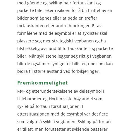
med gående og sykling nær fortauskant og
parkerte biler øker risikoen for å bli truffet av en
bildør som åpnes eller at pedalen treffer
fortauskanten eller andre hindringer. Et av
formålene med delesymbol er at syklister skal
plassere seg mer strategisk i vegbanen og ha
tilstrekkelig avstand til fortauskanter og parkerte
biler. Når syklistene legger seg riktig i vegbanen
blir de også mer synlige for bilister, noe som kan
bidra til større avstand ved forbikjøringer.
Fremkommelighet
Før- og etterundersøkelsene av delesymbol i
Lillehammer og Horten viste høy andel som
syklet på fortau i førsituasjonen. I
ettersituasjonen med delesymbol var det flere
som valgte å sykle i vegbanen. Sykling på fortau
er tillatt, men forutsetter at syklende passerer