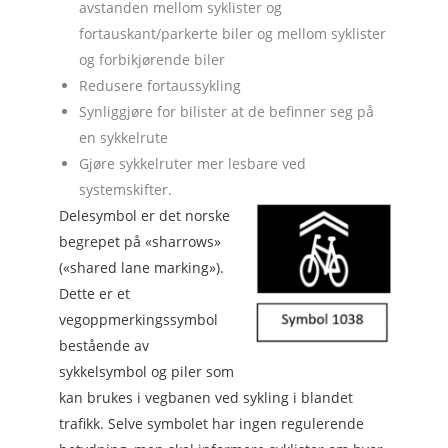
avstanden mellom syklister og
fortauskant/parkerte biler og mellom syklister
og forbikjørende biler
Redusere fortaussykling
Synliggjøre for bilister at de befinner seg på
en sykkelrute
Gjøre sykkelruter mer lesbare ved
systemskifter.
Delesymbol er det norske
begrepet på «sharrows»
(«shared lane marking»).
Dette er et
vegoppmerkingssymbol
bestående av
sykkelsymbol og piler som
kan brukes i vegbanen ved sykling i blandet
trafikk. Selve symbolet har ingen regulerende