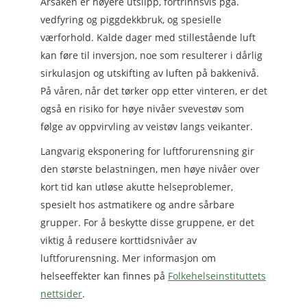
Årsaken er høyere utslipp, fortrinnsvis pga.
vedfyring og piggdekkbruk, og spesielle
værforhold. Kalde dager med stillestående luft
kan føre til inversjon, noe som resulterer i dårlig
sirkulasjon og utskifting av luften på bakkenivå.
På våren, når det tørker opp etter vinteren, er det
også en risiko for høye nivåer svevestøv som
følge av oppvirvling av veistøv langs veikanter.
Langvarig eksponering for luftforurensning gir
den største belastningen, men høye nivåer over
kort tid kan utløse akutte helseproblemer,
spesielt hos astmatikere og andre sårbare
grupper. For å beskytte disse gruppene, er det
viktig å redusere korttidsnivåer av
luftforurensning. Mer informasjon om
helseeffekter kan finnes på
Folkehelseinstituttets
nettsider
.