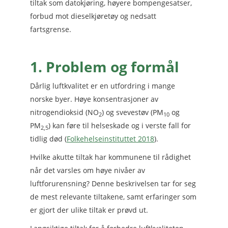
tiltak som datokjøring, høyere bompengesatser,
forbud mot dieselkjøretøy og nedsatt
fartsgrense.
1. Problem og formål
Dårlig luftkvalitet er en utfordring i mange
norske byer. Høye konsentrasjoner av
nitrogendioksid (NO
) og svevestøv (PM
og
2
10
PM
) kan føre til helseskade og i verste fall for
2,5
tidlig død (
Folkehelseinstituttet 2018
).
Hvilke akutte tiltak har kommunene til rådighet
når det varsles om høye nivåer av
luftforurensning? Denne beskrivelsen tar for seg
de mest relevante tiltakene, samt erfaringer som
er gjort der ulike tiltak er prøvd ut.