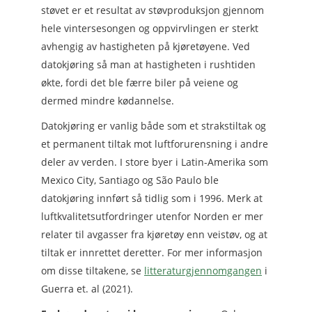
støvet er et resultat av støvproduksjon gjennom
hele vintersesongen og oppvirvlingen er sterkt
avhengig av hastigheten på kjøretøyene. Ved
datokjøring så man at hastigheten i rushtiden
økte, fordi det ble færre biler på veiene og
dermed mindre kødannelse.
Datokjøring er vanlig både som et strakstiltak og
et permanent tiltak mot luftforurensning i andre
deler av verden. I store byer i Latin-Amerika som
Mexico City, Santiago og São Paulo ble
datokjøring innført så tidlig som i 1996. Merk at
luftkvalitetsutfordringer utenfor Norden er mer
relater til avgasser fra kjøretøy enn veistøv, og at
tiltak er innrettet deretter. For mer informasjon
om disse tiltakene, se
litteraturgjennomgangen
i
Guerra et. al (2021).