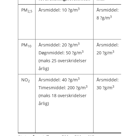
3
PM
Årsmiddel: 10 ?g/m
Årsmiddel:
Årsmi
2,5
3
8 ?g/m
Døgn
3
g/m
3
PM
Årsmiddel: 20 ?g/m
Årsmiddel:
Årsmi
10
3
3
Døgnmiddel: 50 ?g/m
20 ?g/m
Døgn
3
(maks 25 overskridelser
g/m
årlig)
3
NO
Årsmiddel: 40 ?g/m
Årsmiddel:
Årsmi
2
3
3
Timesmiddel: 200 ?g/m
30 ?g/m
Døgn
(maks 18 overskridelser
µg/m
årlig)
Time
µg/m
15 mi
µg/m