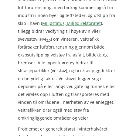
luftforurensning, men bidrag kommer også fra
industri i noen byer og tettsteder, og utslipp fra
skip i havn (
Miljøstatus, Miljødirektoratet
). I
tillegg bidrar vedfyring til høye av nivåer
svevestøv (PM
) om vinteren. Veitrafikk
2,5
forårsaker luftforurensning gjennom både
eksosutslipp og veistøv fra asfalt, bildekk, og
bremser. Alle typer kjøretøy bidrar til
slitasjepartikler (veistøv), og bruk av piggdekk er
en betydelig faktor. Veistøvet legger seg i
deponier på eller langs vei, gate og tunnel, eller
det virvles opp i luften og transporteres med
vinden til områdene i nærheten av veianlegget.
Veitrafikken drar også med støv fra
omkringliggende områder og veier.
Problemet er generelt størst i vinterhalvåret.