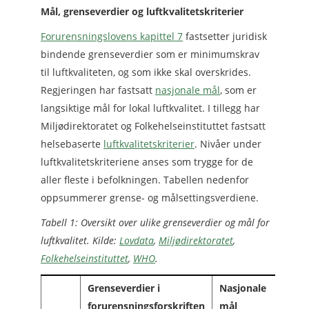
Mål, grenseverdier og luftkvalitetskriterier
Forurensningslovens kapittel 7
fastsetter juridisk
bindende grenseverdier som er minimumskrav
til luftkvaliteten, og som ikke skal overskrides.
Regjeringen har fastsatt
nasjonale mål
, som er
langsiktige mål for lokal luftkvalitet. I tillegg har
Miljødirektoratet og Folkehelseinstituttet fastsatt
helsebaserte
luftkvalitetskriterier
. Nivåer under
luftkvalitetskriteriene anses som trygge for de
aller fleste i befolkningen. Tabellen nedenfor
oppsummerer grense- og målsettingsverdiene.
Tabell 1: Oversikt over ulike grenseverdier og mål for
luftkvalitet. Kilde:
Lovdata
,
Miljødirektoratet
,
Folkehelseinstituttet
,
WHO
.
Grenseverdier i
Nasjonale
Luftk
forurensningsforskriften
mål