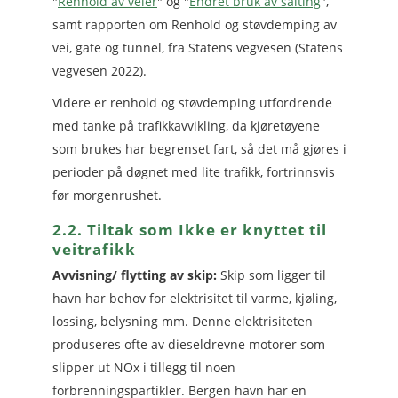
"
Renhold av veier
" og "
Endret bruk av salting
",
samt rapporten om Renhold og støvdemping av
vei, gate og tunnel, fra Statens vegvesen (Statens
vegvesen 2022).
Videre er renhold og støvdemping utfordrende
med tanke på trafikkavvikling, da kjøretøyene
som brukes har begrenset fart, så det må gjøres i
perioder på døgnet med lite trafikk, fortrinnsvis
før morgenrushet.
2.2. Tiltak som Ikke er knyttet til
veitrafikk
Avvisning/ flytting av skip:
Skip som ligger til
havn har behov for elektrisitet til varme, kjøling,
lossing, belysning mm. Denne elektrisiteten
produseres ofte av dieseldrevne motorer som
slipper ut NOx i tillegg til noen
forbrenningspartikler. Bergen havn har en