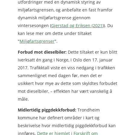
utfordringer med en dynamisk styring av
miljøfartsgrensen, og anbefalte en fast framfor
dynamisk miljøfartsgrense gjennom
vintersesongen (
Gjerstad og Eriksen (2021
)). Du
kan lese mer om dette under tiltaket
"
Miljøfartsgrenser
".
Forbud mot dieselbiler:
Dette tiltaket er kun blitt
iverksatt én gang i Norge, i Oslo den 17. januar
2017. Trafikktall viste en viss nedgang i trafikken
sammenlignet med dagen før, men det er
usikkert hvor mye av dette som skyldtes forbudet
mot dieselbiler, – effekten har vært vanskelig å
måle.
Midlertidig piggdekkforbud:
Trondheim
kommune har definert områder i kart og
beskrivelse hvor midlertidig piggdekkforbud kan
innføres.
Dette er hjemlet i Forskrift om