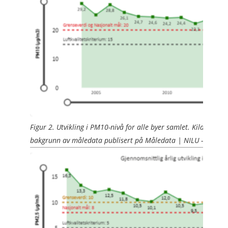
Figur 2. Utvikling i PM10-nivå for alle byer samlet. Kilde: Kild
bakgrunn av måledata publisert på Måledata | NILU - Norsk ins