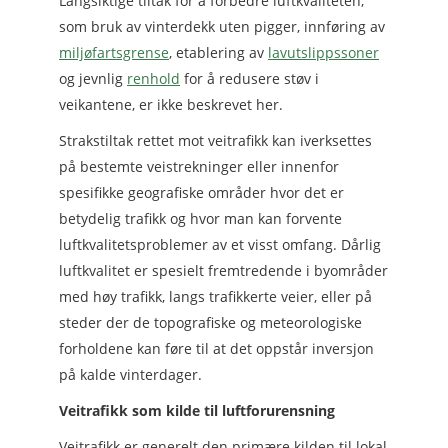
Langsiktige tiltak for å forbedre luftkvaliteten,
som bruk av vinterdekk uten pigger, innføring av
miljøfartsgrense
, etablering av
lavutslippssoner
og jevnlig
renhold
for å redusere støv i
veikantene, er ikke beskrevet her.
Strakstiltak rettet mot veitrafikk kan iverksettes
på bestemte veistrekninger eller innenfor
spesifikke geografiske områder hvor det er
betydelig trafikk og hvor man kan forvente
luftkvalitetsproblemer av et visst omfang. Dårlig
luftkvalitet er spesielt fremtredende i byområder
med høy trafikk, langs trafikkerte veier, eller på
steder der de topografiske og meteorologiske
forholdene kan føre til at det oppstår inversjon
på kalde vinterdager.
Veitrafikk som kilde til luftforurensning
Veitrafikk er generelt den primære kilden til lokal