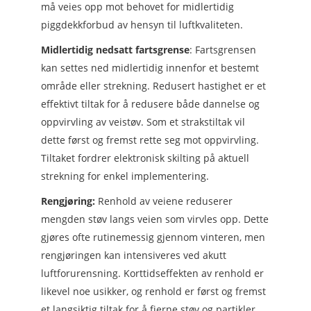
må veies opp mot behovet for midlertidig
piggdekkforbud av hensyn til luftkvaliteten.
Midlertidig nedsatt fartsgrense
: Fartsgrensen
kan settes ned midlertidig innenfor et bestemt
område eller strekning. Redusert hastighet er et
effektivt tiltak for å redusere både dannelse og
oppvirvling av veistøv. Som et strakstiltak vil
dette først og fremst rette seg mot oppvirvling.
Tiltaket fordrer elektronisk skilting på aktuell
strekning for enkel implementering.
Rengjøring:
Renhold av veiene reduserer
mengden støv langs veien som virvles opp. Dette
gjøres ofte rutinemessig gjennom vinteren, men
rengjøringen kan intensiveres ved akutt
luftforurensning. Korttidseffekten av renhold er
likevel noe usikker, og renhold er først og fremst
et langsiktig tiltak for å fjerne støv og partikler