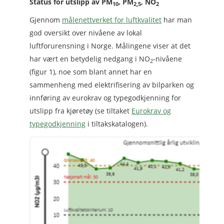
Status for utslipp av PM
, PM
, NO
10
2,5
2
Gjennom
målenettverket for luftkvalitet
har man
god oversikt over nivåene av lokal
luftforurensning i Norge. Målingene viser at det
har vært en betydelig nedgang i NO
-nivåene
2
(figur 1), noe som blant annet har en
sammenheng med elektrifisering av bilparken og
innføring av eurokrav og typegodkjenning for
utslipp fra kjøretøy (se tiltaket
Eurokrav og
typegodkjenning
i tiltakskatalogen).