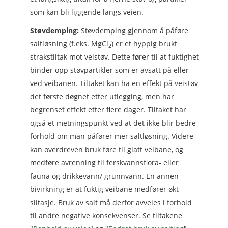
som kan bli liggende langs veien.
Støvdemping:
Støvdemping gjennom å påføre
saltløsning (f.eks. MgCl
) er et hyppig brukt
2
strakstiltak mot veistøv. Dette fører til at fuktighet
binder opp støvpartikler som er avsatt på eller
ved veibanen. Tiltaket kan ha en effekt på veistøv
det første døgnet etter utlegging, men har
begrenset effekt etter flere dager. Tiltaket har
også et metningspunkt ved at det ikke blir bedre
forhold om man påfører mer saltløsning. Videre
kan overdreven bruk føre til glatt veibane, og
medføre avrenning til ferskvannsflora- eller
fauna og drikkevann/ grunnvann. En annen
bivirkning er at fuktig veibane medfører økt
slitasje. Bruk av salt må derfor avveies i forhold
til andre negative konsekvenser. Se tiltakene