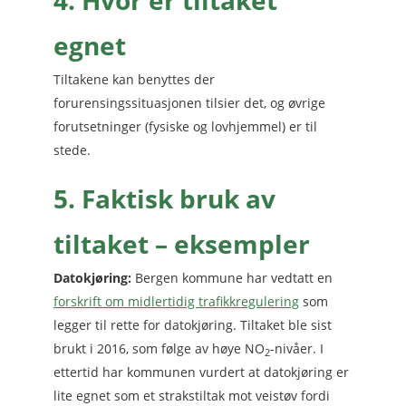
4. Hvor er tiltaket
egnet
Tiltakene kan benyttes der
forurensingssituasjonen tilsier det, og øvrige
forutsetninger (fysiske og lovhjemmel) er til
stede.
5. Faktisk bruk av
tiltaket – eksempler
Datokjøring:
Bergen kommune har vedtatt en
forskrift om midlertidig trafikkregulering
som
legger til rette for datokjøring. Tiltaket ble sist
brukt i 2016, som følge av høye NO
-nivåer. I
2
ettertid har kommunen vurdert at datokjøring er
lite egnet som et strakstiltak mot veistøv fordi