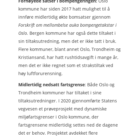
Forhøyede satser i bompengeringen:
Oslo
kommune har siden 2017 hatt mulighet til å
innføre midlertidig økte bomsatser gjennom
Forskrift om mellombelse auka bompengetakstar i
Oslo.
Bergen kommune har også dette tiltaket i
sin tiltaksutredning, men det er ikke tatt i bruk.
Flere kommuner, blant annet Oslo, Trondheim og
Kristiansand, har hatt rushtidsavgift i mange år,
men det er ikke regnet som et strakstiltak ved
høy luftforurensning.
Midlertidig nedsatt fartsgrense
: Både Oslo og
Trondheim kommuner har tiltaket i sine
tiltaksutredninger. I 2020 gjennomførte Statens
vegvesen et prøveprosjekt med dynamiske
miljøfartsgrenser i Oslo kommune, der
fartsgrensene midlertidig settes ned de dagene
det er behov. Prosjektet avdekket flere