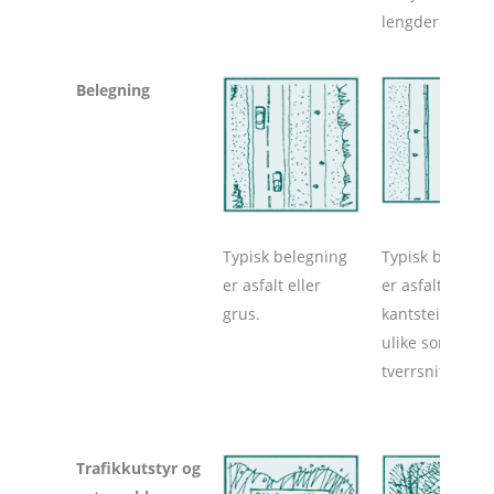
lengderetninge
Belegning
Typisk belegning
Typisk belegni
er asfalt eller
er asfalt med
grus.
kantstein mell
ulike soner i
tverrsnittet.
Trafikkutstyr og