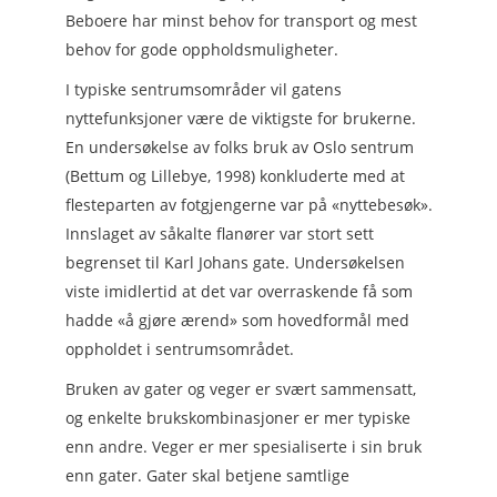
Beboere har minst behov for transport og mest
behov for gode oppholdsmuligheter.
I typiske sentrumsområder vil gatens
nyttefunksjoner være de viktigste for brukerne.
En undersøkelse av folks bruk av Oslo sentrum
(Bettum og Lillebye, 1998) konkluderte med at
flesteparten av fotgjengerne var på «nyttebesøk».
Innslaget av såkalte flanører var stort sett
begrenset til Karl Johans gate. Undersøkelsen
viste imidlertid at det var overraskende få som
hadde «å gjøre ærend» som hovedformål med
oppholdet i sentrumsområdet.
Bruken av gater og veger er svært sammensatt,
og enkelte brukskombinasjoner er mer typiske
enn andre. Veger er mer spesialiserte i sin bruk
enn gater. Gater skal betjene samtlige