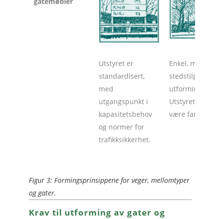
gatemøbler
Utstyret er
Enkel, men
standardisert,
stedstilpasset
med
utforming.
utgangspunkt i
Utstyret kan
kapasitetsbehov
være fargesatt.
og normer for
trafikksikkerhet.
Figur 3: Formingsprinsippene for veger, mellomtyper
og gater.
Krav til utforming av gater og