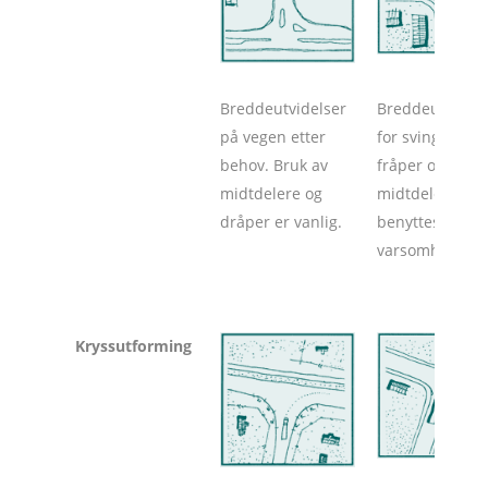
Breddeutvidelser
Breddeutvidels
på vegen etter
for svingefelt,
behov. Bruk av
fråper og
midtdelere og
midtdelere
dråper er vanlig.
benyttes med
varsomhet.
Kryssutforming