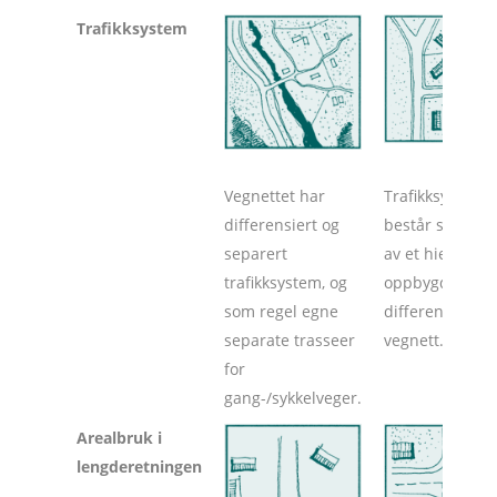
Trafikksystem
Vegnettet har
Trafikksysteme
differensiert og
består som reg
separert
av et hierarkisk
trafikksystem, og
oppbygd og
som regel egne
differensiert
separate trasseer
vegnett.
for
gang-/sykkelveger.
Arealbruk i
lengderetningen