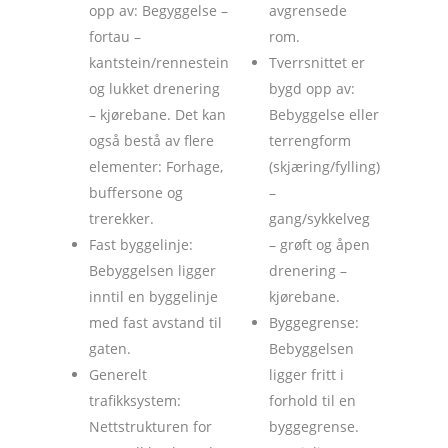
opp av: Begyggelse –
avgrensede
fortau –
rom.
kantstein/rennestein
Tverrsnittet er
og lukket drenering
bygd opp av:
– kjørebane. Det kan
Bebyggelse eller
også bestå av flere
terrengform
elementer: Forhage,
(skjæring/fylling)
buffersone og
–
trerekker.
gang/sykkelveg
Fast byggelinje:
– grøft og åpen
Bebyggelsen ligger
drenering –
inntil en byggelinje
kjørebane.
med fast avstand til
Byggegrense:
gaten.
Bebyggelsen
Generelt
ligger fritt i
trafikksystem:
forhold til en
Nettstrukturen for
byggegrense.