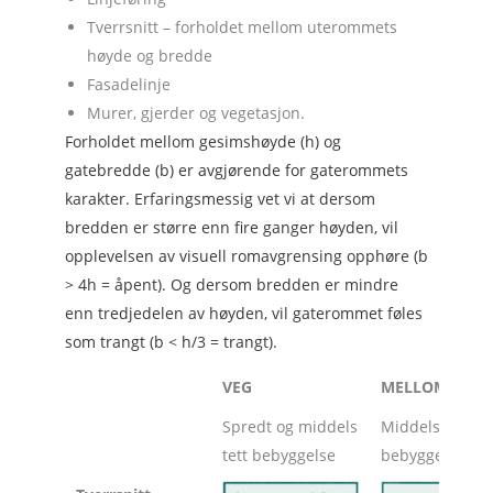
Tverrsnitt – forholdet mellom uterommets
høyde og bredde
Fasadelinje
Murer, gjerder og vegetasjon.
Forholdet mellom gesimshøyde (h) og
gatebredde (b) er avgjørende for gaterommets
karakter. Erfaringsmessig vet vi at dersom
bredden er større enn fire ganger høyden, vil
opplevelsen av visuell romavgrensing opphøre (b
> 4h = åpent). Og dersom bredden er mindre
enn tredjedelen av høyden, vil gaterommet føles
som trangt (b < h/3 = trangt).
VEG
MELLOMTYPE
Spredt og middels
Middels tett
tett bebyggelse
bebyggelse