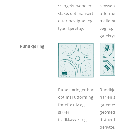
Svingekurvene er
Kryssene
slake, optimalisert
utformes som
etter hastighet og
mellomtyper a
type kjøretøy.
veg- og
gatekryss.
Rundkjøring
Rundkjøringer har
Rundkjøringer
optimal utforming
har en stram o
for effektiv og
gatemessig
sikker
geometri. Små
trafikkavvikling.
dråper kan
benyttes aksialt