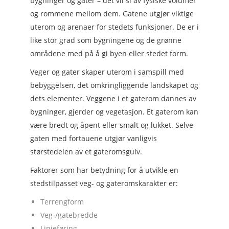
bygninger og gater – det vil si av fysiske volumer
og rommene mellom dem. Gatene utgjør viktige
uterom og arenaer for stedets funksjoner. De er i
like stor grad som bygningene og de grønne
områdene med på å gi byen eller stedet form.
Veger og gater skaper uterom i samspill med
bebyggelsen, det omkringliggende landskapet og
dets elementer. Veggene i et gaterom dannes av
bygninger, gjerder og vegetasjon. Et gaterom kan
være bredt og åpent eller smalt og lukket. Selve
gaten med fortauene utgjør vanligvis
størstedelen av et gateromsgulv.
Faktorer som har betydning for å utvikle en
stedstilpasset veg- og gateromskarakter er:
Terrengform
Veg-/gatebredde
Linjeføring