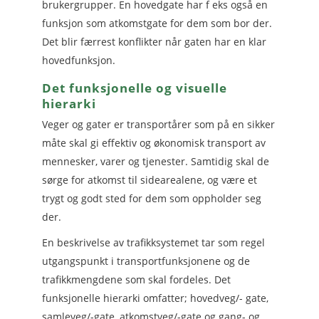
brukergrupper. En hovedgate har f eks også en
funksjon som atkomstgate for dem som bor der.
Det blir færrest konflikter når gaten har en klar
hovedfunksjon.
Det funksjonelle og visuelle
hierarki
Veger og gater er transportårer som på en sikker
måte skal gi effektiv og økonomisk transport av
mennesker, varer og tjenester. Samtidig skal de
sørge for atkomst til sidearealene, og være et
trygt og godt sted for dem som oppholder seg
der.
En beskrivelse av trafikksystemet tar som regel
utgangspunkt i transportfunksjonene og de
trafikkmengdene som skal fordeles. Det
funksjonelle hierarki omfatter; hovedveg/- gate,
samleveg/-gate, atkomstveg/-gate og gang- og