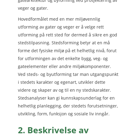
gatearkitektur og byforming ved prosjektering av
veger og gater.
Hovedformålet med en mer miljøvennlig
utforming av gater og veger er å velge rett
utforming på rett sted for dermed å sikre en god
stedstilpasning. Stedsforming betyr at en må
forme det fysiske miljø på et helhetlig nivå, forut
for utformingen av det enkelte bygg, veg- og
gateelementer eller andre miljøkomponenter.
Ved steds- og byutforming tar man utgangspunkt
i stedets karakter og egenart, utvikler dette
videre og skaper av og til en ny stedskarakter.
Stedsanalyser kan gi kunnskapsunderlag for en
helhetlig planlegging, der stedets forutsetninger,
utvikling, form, funksjon og sosiale liv inngår.
2. Beskrivelse av