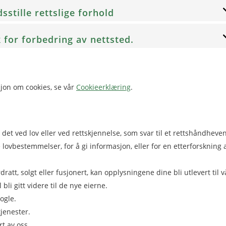
dsstille rettslige forhold
k for forbedring av nettsted.
sjon om cookies, se vår
Cookieerklæring
.
 det ved lov eller ved rettskjennelse, som svar til et rettshåndheve
re lovbestemmelser, for å gi informasjon, eller for en etterforskning 
dratt, solgt eller fusjonert, kan opplysningene dine bli utlevert til v
bli gitt videre til de nye eierne.
ogle.
jenester.
rt av oss.