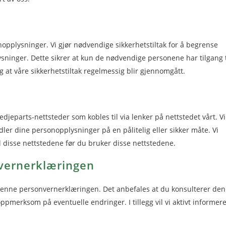
sonopplysninger. Vi gjør nødvendige sikkerhetstiltak for å begrense
ysninger. Dette sikrer at kun de nødvendige personene har tilgang t
og at våre sikkerhetstiltak regelmessig blir gjennomgått.
djeparts-nettsteder som kobles til via lenker på nettstedet vårt. Vi
ler dine personopplysninger på en pålitelig eller sikker måte. Vi
l disse nettstedene før du bruker disse nettstedene.
nvernerklæringen
 i denne personvernerklæringen. Det anbefales at du konsulterer de
pmerksom på eventuelle endringer. I tillegg vil vi aktivt informer