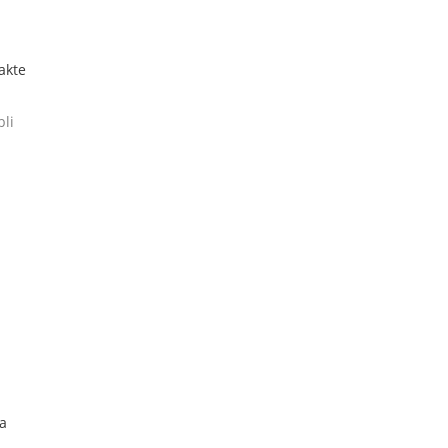
akte
bli
ta