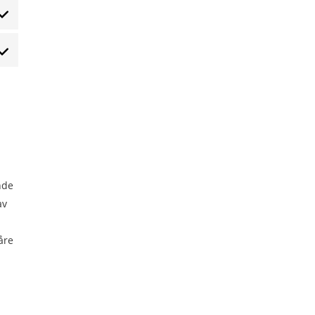
nde
av
åre