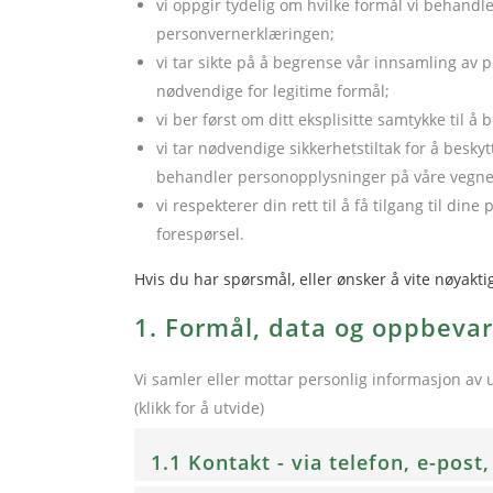
vi oppgir tydelig om hvilke formål vi behandl
personvernerklæringen;
vi tar sikte på å begrense vår innsamling av
nødvendige for legitime formål;
vi ber først om ditt eksplisitte samtykke til å
vi tar nødvendige sikkerhetstiltak for å besk
behandler personopplysninger på våre vegne
vi respekterer din rett til å få tilgang til din
forespørsel.
Hvis du har spørsmål, eller ønsker å vite nøyakt
1. Formål, data og oppbeva
Vi samler eller mottar personlig informasjon av u
(klikk for å utvide)
1.1 Kontakt - via telefon, e-post