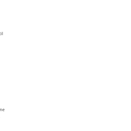
il
nne
e